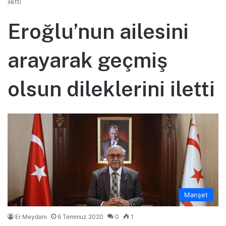
iletti
Eroğlu’nun ailesini
arayarak geçmiş
olsun dileklerini iletti
Manşet
Er Meydanı
6 Temmuz 2020
0
1