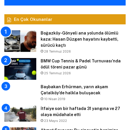
En Çok Okunanlar
Boğazköy-Gönyeli ana yolunda ölümlü
kaza: Hasan Düzgen hayatını kaybetti,
sürücü kaçtı
28 Temmuz 2026
BMW Cup Tennis & Padel Turnuvası’nda
ödül töreni pazar günü
25 Temmuz 2026
Başbakan Erhürman, yarın akşam
Çatalköy’de halkla buluşacak
10 Nisan 2019
İtfaiye son bir haftada 31 yangına ve 27
olaya müdahale etti
23 Mayıs 2022