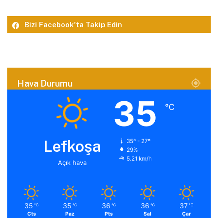
Bizi Facebook’ta Takip Edin
Hava Durumu
35
℃
Lefkoşa
35º - 27º
29%
5.21 km/h
Açık hava
35
35
36
36
37
℃
℃
℃
℃
℃
Cts
Paz
Pts
Sal
Çar