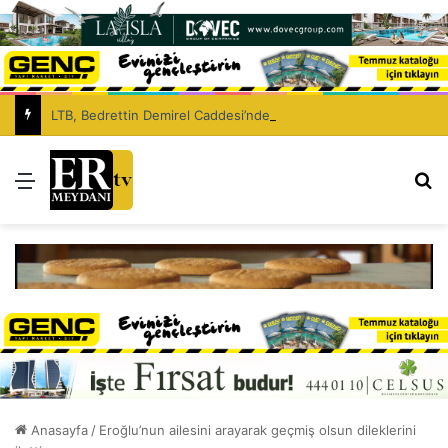
LTB, Bedrettin Demirel Caddesi’nde asfaltlama çalışması yapacak
Menü
Ar
Anasayfa
/
Eroğlu’nun ailesini arayarak geçmiş olsun dileklerini