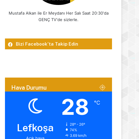
Mustafa Alkan ile Er Meydanı Her Salı Saat 20:30'da
GENÇ TV'de sizlerle.
Bizi Facebook’ta Takip Edin
Hava Durumu
28
℃
Lefkoşa
28º - 26º
74%
3.69 km/h
Açık hava