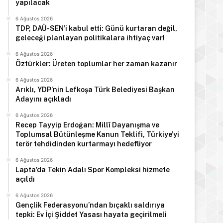
yapılacak
6 Ağustos 2026
TDP, DAÜ-SEN’i kabul etti: Günü kurtaran değil,
geleceği planlayan politikalara ihtiyaç var!
6 Ağustos 2026
Öztürkler: Üreten toplumlar her zaman kazanır
6 Ağustos 2026
Arıklı, YDP’nin Lefkoşa Türk Belediyesi Başkan
Adayını açıkladı
6 Ağustos 2026
Recep Tayyip Erdoğan: Millî Dayanışma ve
Toplumsal Bütünleşme Kanun Teklifi, Türkiye’yi
terör tehdidinden kurtarmayı hedefliyor
6 Ağustos 2026
Lapta’da Tekin Adalı Spor Kompleksi hizmete
açıldı
6 Ağustos 2026
Gençlik Federasyonu’ndan bıçaklı saldırıya
tepki: Ev İçi Şiddet Yasası hayata geçirilmeli