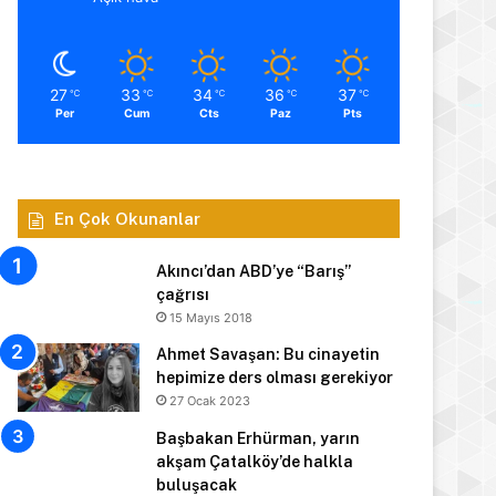
27
33
34
36
37
℃
℃
℃
℃
℃
Per
Cum
Cts
Paz
Pts
En Çok Okunanlar
Akıncı’dan ABD’ye “Barış”
çağrısı
15 Mayıs 2018
Ahmet Savaşan: Bu cinayetin
hepimize ders olması gerekiyor
27 Ocak 2023
Başbakan Erhürman, yarın
akşam Çatalköy’de halkla
buluşacak