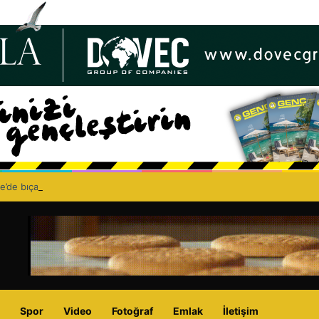
e’de bıçaklı kavga can aldı: 40 yaşındaki adam yaşamını yitirdi
Spor
Video
Fotoğraf
Emlak
İletişim