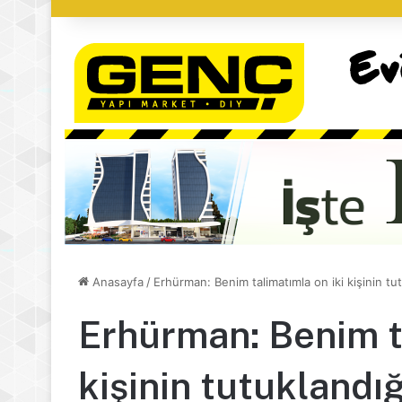
Anasayfa
/
Erhürman: Benim talimatımla on iki kişinin tut
Erhürman: Benim ta
kişinin tutuklandı