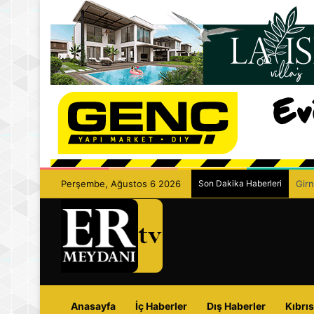
Perşembe, Ağustos 6 2026
Son Dakika Haberleri
Girn
Anasayfa
İç Haberler
Dış Haberler
Kıbrıs