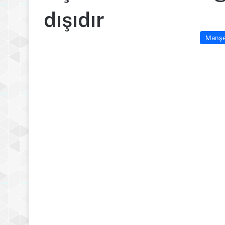
dışıdır
Manş