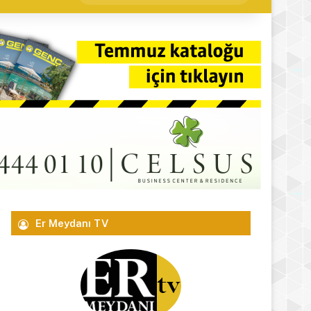
yap
...
Er Meydanı TV