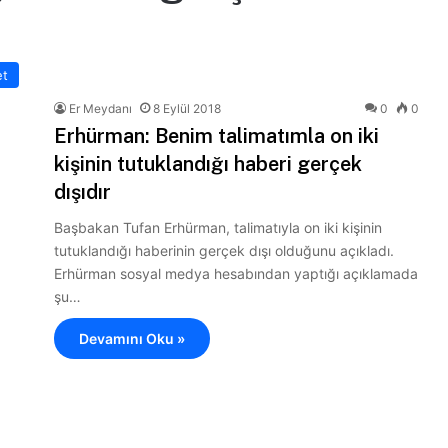
et
Er Meydanı
8 Eylül 2018
0
0
Erhürman: Benim talimatımla on iki
kişinin tutuklandığı haberi gerçek
dışıdır
Başbakan Tufan Erhürman, talimatıyla on iki kişinin
tutuklandığı haberinin gerçek dışı olduğunu açıkladı.
Erhürman sosyal medya hesabından yaptığı açıklamada
şu…
Devamını Oku »