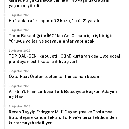
Girne’de bıçaklı kavga can aldı: 40 yaşındaki adam
yaşamını yitirdi
6 Ağustos 2026
Haftalık trafik raporu: 73 kaza, 1 ölü, 21 yaralı
6 Ağustos 2026
Tarım Bakanlığı ile İMO’dan Anı Ormanı için iş birliği:
Yürüyüş yolları ve sosyal alanlar yapılacak
6 Ağustos 2026
TDP, DAÜ-SEN’i kabul etti: Günü kurtaran değil, geleceği
planlayan politikalara ihtiyaç var!
6 Ağustos 2026
Öztürkler: Üreten toplumlar her zaman kazanır
6 Ağustos 2026
Arıklı, YDP’nin Lefkoşa Türk Belediyesi Başkan Adayını
açıkladı
6 Ağustos 2026
Recep Tayyip Erdoğan: Millî Dayanışma ve Toplumsal
Bütünleşme Kanun Teklifi, Türkiye’yi terör tehdidinden
kurtarmayı hedefliyor