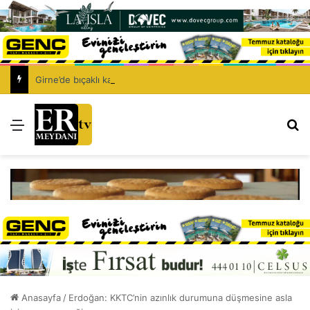
Girne’de bıçaklı kavga can aldı: 40 yaşındaki adam yaşamını yitirdi
Menü
Ar
Anasayfa
/
Erdoğan: KKTC’nin azınlık durumuna düşmesine asla