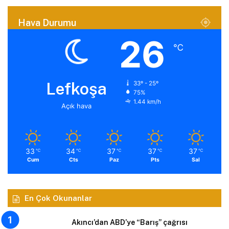
Hava Durumu
26
℃
Lefkoşa
33º - 25º
75%
1.44 km/h
Açık hava
33
34
37
37
37
℃
℃
℃
℃
℃
Cum
Cts
Paz
Pts
Sal
En Çok Okunanlar
Akıncı’dan ABD’ye “Barış” çağrısı