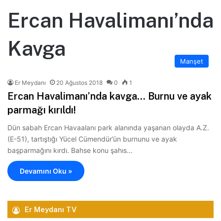
Ercan Havalimanı’nda
Kavga
Manşet
Er Meydanı
20 Ağustos 2018
0
1
Ercan Havalimanı’nda kavga… Burnu ve ayak
parmağı kırıldı!
Dün sabah Ercan Havaalanı park alanında yaşanan olayda A.Z.
(E-51), tartıştığı Yücel Cümendür’ün burnunu ve ayak
başparmağını kırdı. Bahse konu şahıs…
Devamını Oku »
Er Meydanı TV