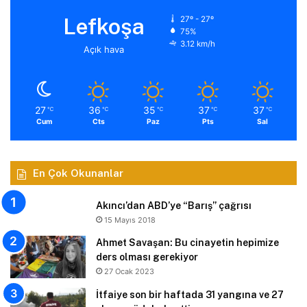
Lefkoşa
27º - 27º
75%
3.12 km/h
Açık hava
27
36
35
37
37
℃
℃
℃
℃
℃
Cum
Cts
Paz
Pts
Sal
En Çok Okunanlar
Akıncı’dan ABD’ye “Barış” çağrısı
15 Mayıs 2018
Ahmet Savaşan: Bu cinayetin hepimize
ders olması gerekiyor
27 Ocak 2023
İtfaiye son bir haftada 31 yangına ve 27