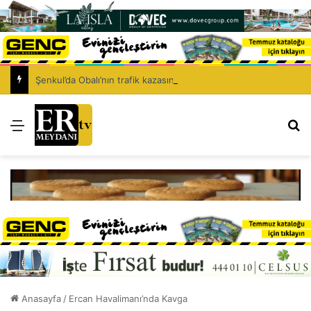
Şenkul’da Obalı’nın trafik kazasında hayatını kaybetmesinin ardından isyan etti: Affet bizi Turan amca
Menü
Ar
Anasayfa
/
Ercan Havalimanı’nda Kavga