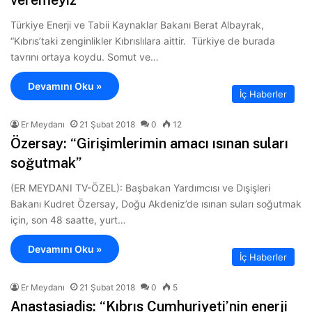
Türkiye Enerji ve Tabii Kaynaklar Bakanı Berat Albayrak,
“Kıbrıs’taki zenginlikler Kıbrıslılara aittir. Türkiye de burada
tavrını ortaya koydu. Somut ve…
Devamını Oku »
İç Haberler
Er Meydanı
21 Şubat 2018
0
12
Özersay: “Girişimlerimin amacı ısınan suları
soğutmak”
(ER MEYDANI TV-ÖZEL): Başbakan Yardımcısı ve Dışişleri
Bakanı Kudret Özersay, Doğu Akdeniz’de ısınan suları soğutmak
için, son 48 saatte, yurt…
Devamını Oku »
İç Haberler
Er Meydanı
21 Şubat 2018
0
5
Anastasiadis: “Kıbrıs Cumhuriyeti’nin enerji