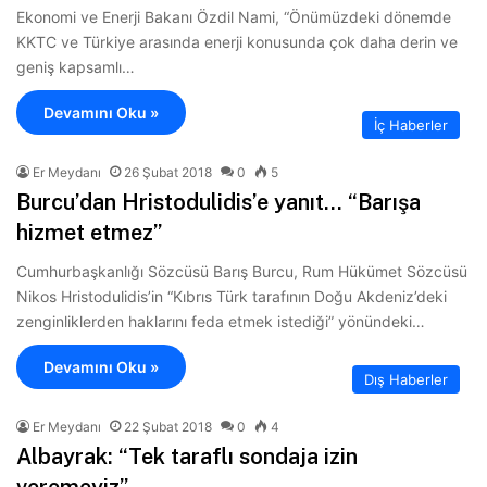
Ekonomi ve Enerji Bakanı Özdil Nami, “Önümüzdeki dönemde
KKTC ve Türkiye arasında enerji konusunda çok daha derin ve
geniş kapsamlı…
Devamını Oku »
İç Haberler
Er Meydanı
26 Şubat 2018
0
5
Burcu’dan Hristodulidis’e yanıt… “Barışa
hizmet etmez”
Cumhurbaşkanlığı Sözcüsü Barış Burcu, Rum Hükümet Sözcüsü
Nikos Hristodulidis’in “Kıbrıs Türk tarafının Doğu Akdeniz’deki
zenginliklerden haklarını feda etmek istediği” yönündeki…
Devamını Oku »
Dış Haberler
Er Meydanı
22 Şubat 2018
0
4
Albayrak: “Tek taraflı sondaja izin
veremeyiz”