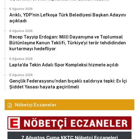
6 Ağustos 2026
Arıklı, YDP’nin Lefkoşa Türk Belediyesi Başkan Adayını
açıkladı
6 Ağustos 2026
Recep Tayyip Erdoğan: Millî Dayanışma ve Toplumsal
Bütünleşme Kanun Teklifi, Türkiye’yi terör tehdidinden
kurtarmayı hedefliyor
6 Ağustos 2026
Lapta’da Tekin Adalı Spor Kompleksi hizmete açıldı
6 Ağustos 2026
Gençlik Federasyonu’ndan bıçaklı saldırıya tepki: Ev İçi
Şiddet Yasası hayata geçirilmeli
Nöbetçi Eczaneler