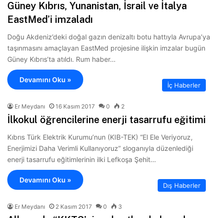
Güney Kıbrıs, Yunanistan, İsrail ve İtalya
EastMed’i imzaladı
Doğu Akdeniz’deki doğal gazın denizaltı botu hattıyla Avrupa’ya
taşınmasını amaçlayan EastMed projesine ilişkin imzalar bugün
Güney Kıbrıs’ta atıldı. Rum haber…
Devamını Oku »
İç Haberler
Er Meydanı
16 Kasım 2017
0
2
İlkokul öğrencilerine enerji tasarrufu eğitimi
Kıbrıs Türk Elektrik Kurumu’nun (KIB-TEK) “El Ele Veriyoruz,
Enerjimizi Daha Verimli Kullanıyoruz” sloganıyla düzenlediği
enerji tasarrufu eğitimlerinin ilki Lefkoşa Şehit…
Devamını Oku »
Dış Haberler
Er Meydanı
2 Kasım 2017
0
3