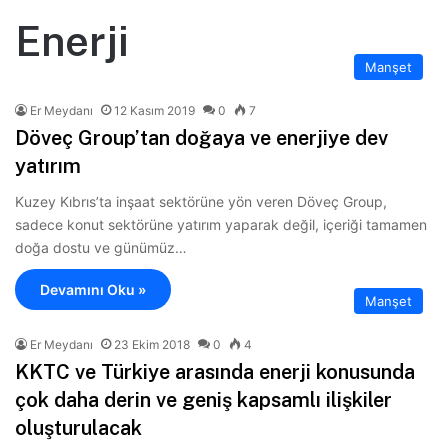
Enerji
Manşet
Er Meydanı
12 Kasım 2019
0
7
Döveç Group’tan doğaya ve enerjiye dev
yatırım
Kuzey Kıbrıs’ta inşaat sektörüne yön veren Döveç Group,
sadece konut sektörüne yatırım yaparak değil, içeriği tamamen
doğa dostu ve günümüz…
Devamını Oku »
Manşet
Er Meydanı
23 Ekim 2018
0
4
KKTC ve Türkiye arasında enerji konusunda
çok daha derin ve geniş kapsamlı ilişkiler
oluşturulacak