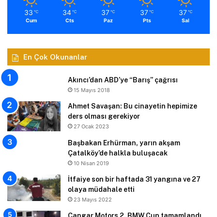
33
34
37
37
37
℃
℃
℃
℃
℃
Cum
Cts
Paz
Pts
Sal
En Çok Okunanlar
Akıncı’dan ABD’ye “Barış” çağrısı
15 Mayıs 2018
Ahmet Savaşan: Bu cinayetin hepimize
ders olması gerekiyor
27 Ocak 2023
Başbakan Erhürman, yarın akşam
Çatalköy’de halkla buluşacak
10 Nisan 2019
İtfaiye son bir haftada 31 yangına ve 27
olaya müdahale etti
23 Mayıs 2022
Çangar Motors 2. BMW Cup tamamlandı