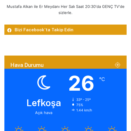
Mustafa Alkan ile Er Meydanı Her Salı Saat 20:30'da GENÇ TV'de
sizlerle.
Bizi Facebook’ta Takip Edin
Hava Durumu
26
℃
Lefkoşa
33º - 25º
75%
1.44 km/h
Açık hava