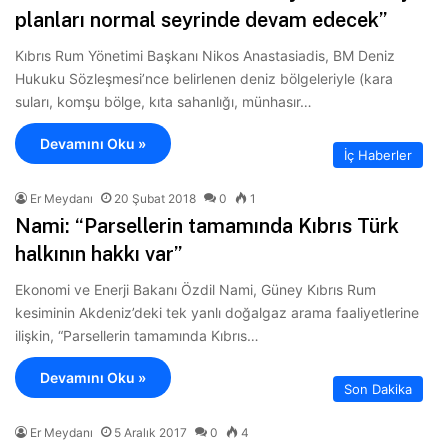
planları normal seyrinde devam edecek”
Kıbrıs Rum Yönetimi Başkanı Nikos Anastasiadis, BM Deniz
Hukuku Sözleşmesi’nce belirlenen deniz bölgeleriyle (kara
suları, komşu bölge, kıta sahanlığı, münhasır…
Devamını Oku »
İç Haberler
Er Meydanı
20 Şubat 2018
0
1
Nami: “Parsellerin tamamında Kıbrıs Türk
halkının hakkı var”
Ekonomi ve Enerji Bakanı Özdil Nami, Güney Kıbrıs Rum
kesiminin Akdeniz’deki tek yanlı doğalgaz arama faaliyetlerine
ilişkin, “Parsellerin tamamında Kıbrıs…
Devamını Oku »
Son Dakika
Er Meydanı
5 Aralık 2017
0
4