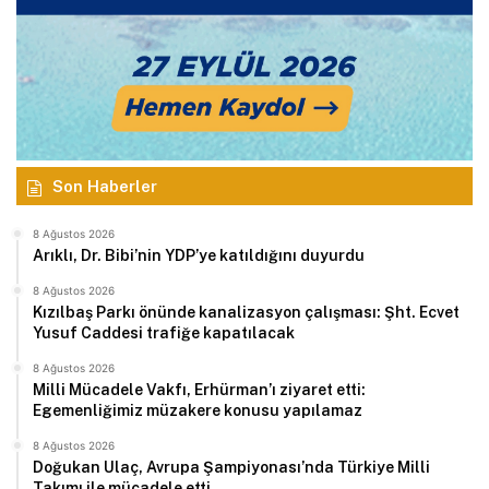
Son Haberler
8 Ağustos 2026
Arıklı, Dr. Bibi’nin YDP’ye katıldığını duyurdu
8 Ağustos 2026
Kızılbaş Parkı önünde kanalizasyon çalışması: Şht. Ecvet
Yusuf Caddesi trafiğe kapatılacak
8 Ağustos 2026
Milli Mücadele Vakfı, Erhürman’ı ziyaret etti:
Egemenliğimiz müzakere konusu yapılamaz
8 Ağustos 2026
Doğukan Ulaç, Avrupa Şampiyonası’nda Türkiye Milli
Takımı ile mücadele etti