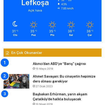
Lefkoşa
43%
7.85 km/h
Açık hava
31
35
35
38
38
℃
℃
℃
℃
℃
Cts
Paz
Pts
Sal
Çar
En Çok Okunanlar
Akıncı’dan ABD’ye “Barış” çağrısı
15 Mayıs 2018
Ahmet Savaşan: Bu cinayetin hepimize
ders olması gerekiyor
27 Ocak 2023
Başbakan Erhürman, yarın akşam
Çatalköy’de halkla buluşacak
10 Nisan 2019