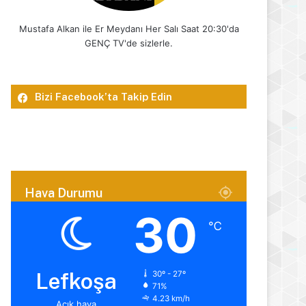
Mustafa Alkan ile Er Meydanı Her Salı Saat 20:30'da
GENÇ TV'de sizlerle.
Bizi Facebook’ta Takip Edin
Hava Durumu
30
℃
Lefkoşa
30º - 27º
71%
4.23 km/h
Açık hava