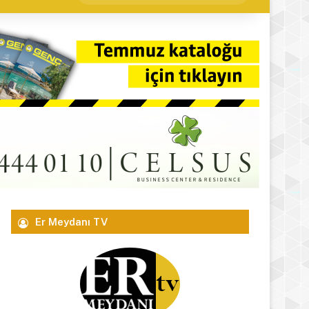
yap
...
Er Meydanı TV