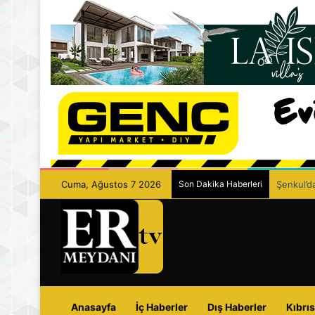
Cuma, Ağustos 7 2026
Son Dakika Haberleri
Şenkul’da
Anasayfa
İç Haberler
Dış Haberler
Kıbrıs