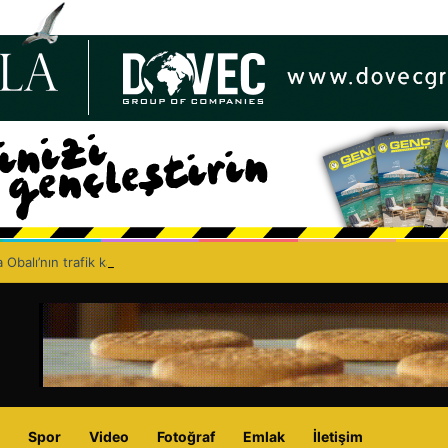
 Obalı’nın trafik kazasında hayatını kaybetmesinin ardından isyan etti: A
Spor
Video
Fotoğraf
Emlak
İletişim