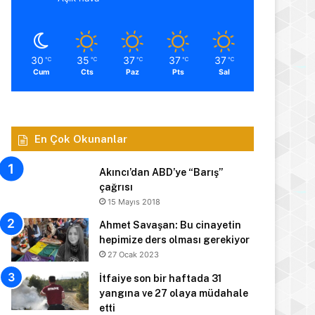
30
35
37
37
37
℃
℃
℃
℃
℃
Cum
Cts
Paz
Pts
Sal
En Çok Okunanlar
Akıncı’dan ABD’ye “Barış”
çağrısı
15 Mayıs 2018
Ahmet Savaşan: Bu cinayetin
hepimize ders olması gerekiyor
27 Ocak 2023
İtfaiye son bir haftada 31
yangına ve 27 olaya müdahale
etti