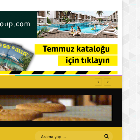
ffet bizi Turan amca
Arama