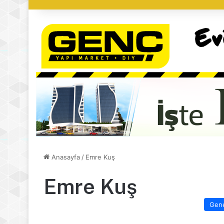
Anasayfa
/
Emre Kuş
Emre Kuş
Gen