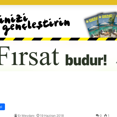
el
Er Meydanı
19 Haziran 2018
0
1