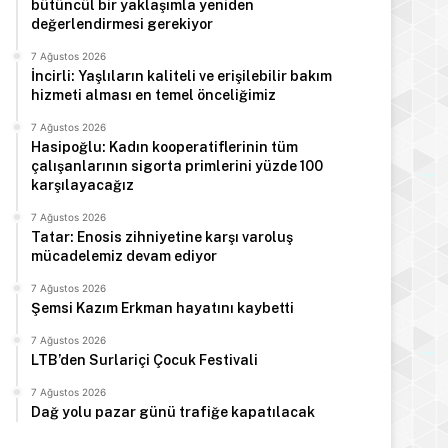
bütüncül bir yaklaşımla yeniden
değerlendirmesi gerekiyor
7 Ağustos 2026
İncirli: Yaşlıların kaliteli ve erişilebilir bakım
hizmeti alması en temel önceliğimiz
7 Ağustos 2026
Hasipoğlu: Kadın kooperatiflerinin tüm
çalışanlarının sigorta primlerini yüzde 100
karşılayacağız
7 Ağustos 2026
Tatar: Enosis zihniyetine karşı varoluş
mücadelemiz devam ediyor
7 Ağustos 2026
Şemsi Kazım Erkman hayatını kaybetti
7 Ağustos 2026
LTB’den Surlariçi Çocuk Festivali
7 Ağustos 2026
Dağ yolu pazar günü trafiğe kapatılacak