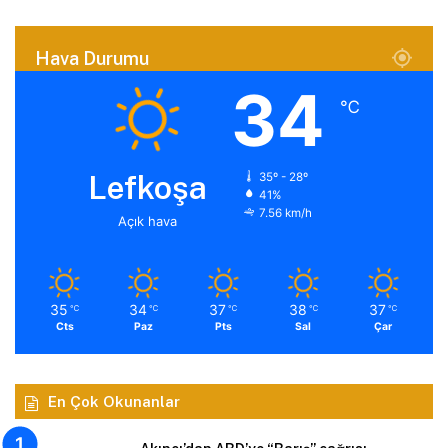
Hava Durumu
34
℃
Lefkoşa
35º - 28º
41%
7.56 km/h
Açık hava
35
34
37
38
37
℃
℃
℃
℃
℃
Cts
Paz
Pts
Sal
Çar
En Çok Okunanlar