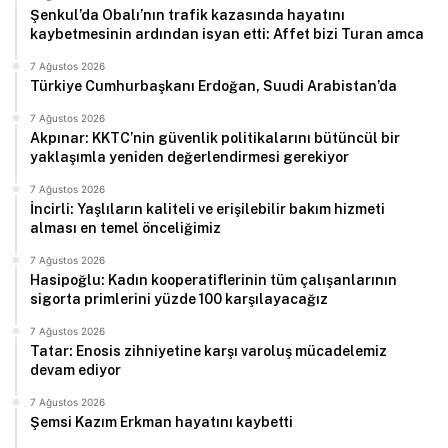
Şenkul’da Obalı’nın trafik kazasında hayatını
kaybetmesinin ardından isyan etti: Affet bizi Turan amca
7 Ağustos 2026
Türkiye Cumhurbaşkanı Erdoğan, Suudi Arabistan’da
7 Ağustos 2026
Akpınar: KKTC’nin güvenlik politikalarını bütüncül bir
yaklaşımla yeniden değerlendirmesi gerekiyor
7 Ağustos 2026
İncirli: Yaşlıların kaliteli ve erişilebilir bakım hizmeti
alması en temel önceliğimiz
7 Ağustos 2026
Hasipoğlu: Kadın kooperatiflerinin tüm çalışanlarının
sigorta primlerini yüzde 100 karşılayacağız
7 Ağustos 2026
Tatar: Enosis zihniyetine karşı varoluş mücadelemiz
devam ediyor
7 Ağustos 2026
Şemsi Kazım Erkman hayatını kaybetti