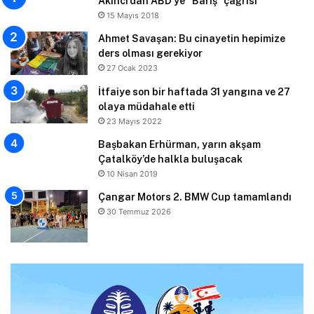
Akıncı’dan ABD’ye “Barış” çağrısı
15 Mayıs 2018
Ahmet Savaşan: Bu cinayetin hepimize
ders olması gerekiyor
27 Ocak 2023
İtfaiye son bir haftada 31 yangına ve 27
olaya müdahale etti
23 Mayıs 2022
Başbakan Erhürman, yarın akşam
Çatalköy’de halkla buluşacak
10 Nisan 2019
Çangar Motors 2. BMW Cup tamamlandı
30 Temmuz 2026