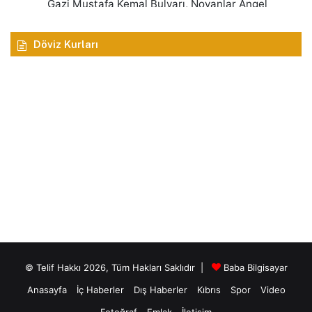
Döviz Kurları
© Telif Hakkı 2026, Tüm Hakları Saklıdır |
Baba Bilgisayar
Anasayfa
İç Haberler
Dış Haberler
Kıbrıs
Spor
Video
Fotoğraf
Emlak
İletişim