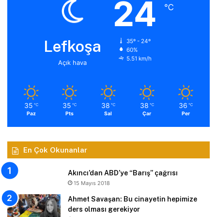
24
℃
Lefkoşa
35º - 24º
60%
5.51 km/h
Açık hava
35
35
38
38
36
℃
℃
℃
℃
℃
Paz
Pts
Sal
Çar
Per
En Çok Okunanlar
Akıncı’dan ABD’ye “Barış” çağrısı
15 Mayıs 2018
Ahmet Savaşan: Bu cinayetin hepimize
ders olması gerekiyor