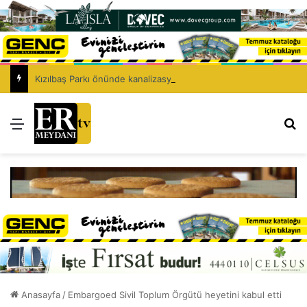
Kızılbaş Parkı önünde kanalizasyon çalışması: Şht. Ecvet Yusuf Caddesi trafiğe kapatılacak
Menü
Ar
Anasayfa
/
Embargoed Sivil Toplum Örgütü heyetini kabul etti