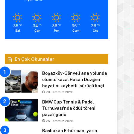
35
34
36
36
36
℃
℃
℃
℃
℃
Sal
Çar
Per
Cum
Cts
En Çok Okunanlar
Boğazköy-Gönyeli ana yolunda
ölümlü kaza: Hasan Düzgen
hayatını kaybetti, sürücü kaçtı
28 Temmuz 2026
BMW Cup Tennis & Padel
Turnuvası’nda ödül töreni
pazar günü
25 Temmuz 2026
Başbakan Erhürman, yarın