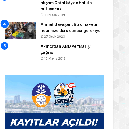
akşam Çatalköy’de halkla
buluşacak
10 Nisan 2019
Ahmet Savaşan: Bu cinayetin
hepimize ders olması gerekiyor
27 Ocak 2023
Akıncı’dan ABD’ye “Barış”
çağrısı
15 Mayıs 2018