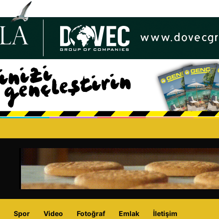
oğal Gaz Projesi”, KKTC’nin enerji geleceğini güvence altına alacak tarihi
Spor
Video
Fotoğraf
Emlak
İletişim