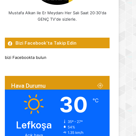
Mustafa Alkan ile Er Meydanı Her Salı Saat 20:30'da
GENÇ TV'de sizlerle.
Bizi Facebook’ta Takip Edin
bizi Facebookta bulun
Hava Durumu
30
℃
Lefkoşa
35º - 27º
54%
1.35 km/h
Açık hava