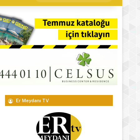
yap
...
Er Meydanı TV