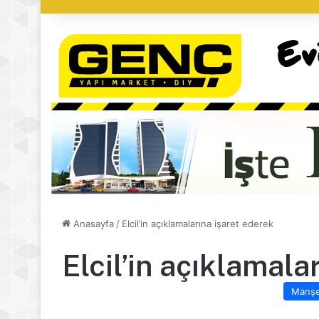
Anasayfa
/
Elcil’in açıklamalarına işaret ederek
Elcil’in açıklamala
Manş