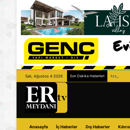
Salı, Ağustos 4 2026
Son Dakika Haberleri
Ataoğlu: “D
Anasayfa
İç Haberler
Dış Haberler
Kıbrıs