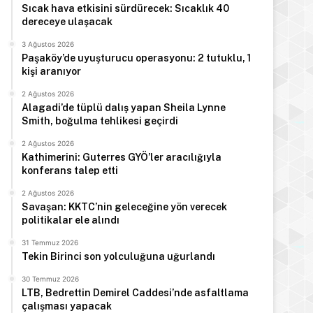
Sıcak hava etkisini sürdürecek: Sıcaklık 40
dereceye ulaşacak
3 Ağustos 2026
Paşaköy’de uyuşturucu operasyonu: 2 tutuklu, 1
kişi aranıyor
2 Ağustos 2026
Alagadi’de tüplü dalış yapan Sheila Lynne
Smith, boğulma tehlikesi geçirdi
2 Ağustos 2026
Kathimerini: Guterres GYÖ’ler aracılığıyla
konferans talep etti
2 Ağustos 2026
Savaşan: KKTC’nin geleceğine yön verecek
politikalar ele alındı
31 Temmuz 2026
Tekin Birinci son yolculuğuna uğurlandı
30 Temmuz 2026
LTB, Bedrettin Demirel Caddesi’nde asfaltlama
çalışması yapacak