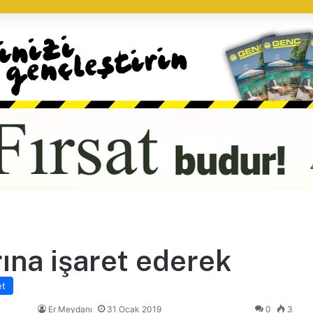
rına işaret ederek
et
Er Meydanı
31 Ocak 2019
0
3