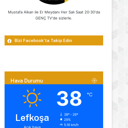
Mustafa Alkan ile Er Meydanı Her Salı Saat 20:30'da
GENÇ TV'de sizlerle.
Bizi Facebook’ta Takip Edin
Hava Durumu
38
℃
Lefkoşa
38º - 26º
29%
5.16 km/h
Açık hava