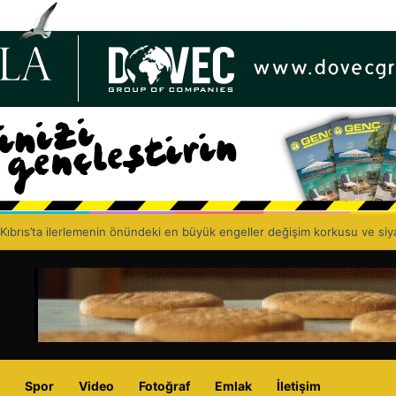
 Birliği, 67’nci kuruluş yıl dönümünü kutluyor: Eczacıyı dışlayarak sağlık p
Spor
Video
Fotoğraf
Emlak
İletişim