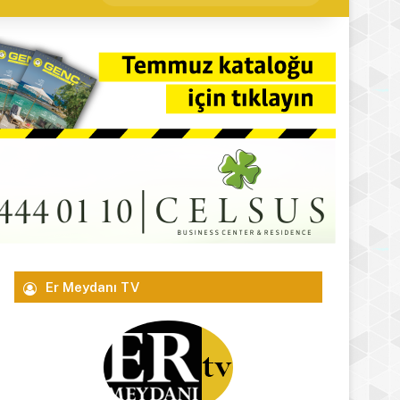
yap
...
Er Meydanı TV