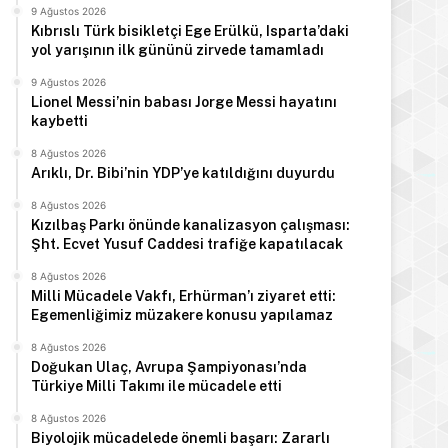
9 Ağustos 2026
Kıbrıslı Türk bisikletçi Ege Erülkü, Isparta’daki
yol yarışının ilk gününü zirvede tamamladı
9 Ağustos 2026
Lionel Messi’nin babası Jorge Messi hayatını
kaybetti
8 Ağustos 2026
Arıklı, Dr. Bibi’nin YDP’ye katıldığını duyurdu
8 Ağustos 2026
Kızılbaş Parkı önünde kanalizasyon çalışması:
Şht. Ecvet Yusuf Caddesi trafiğe kapatılacak
8 Ağustos 2026
Milli Mücadele Vakfı, Erhürman’ı ziyaret etti:
Egemenliğimiz müzakere konusu yapılamaz
8 Ağustos 2026
Doğukan Ulaç, Avrupa Şampiyonası’nda
Türkiye Milli Takımı ile mücadele etti
8 Ağustos 2026
Biyolojik mücadelede önemli başarı: Zararlı