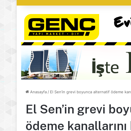
Anasayfa
/
El Sen’in grevi boyunca alternatif ödeme kanall
El Sen’in grevi boy
ödeme kanallarını h