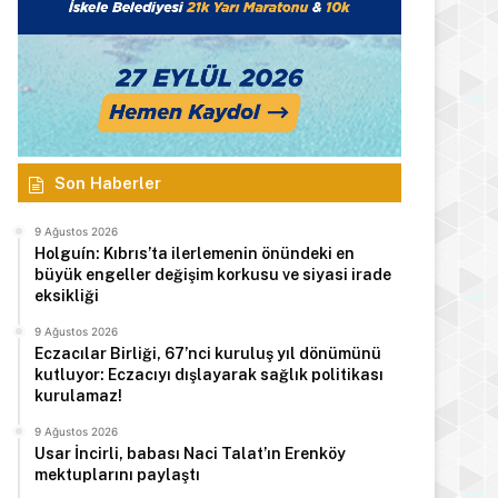
Son Haberler
9 Ağustos 2026
Holguín: Kıbrıs’ta ilerlemenin önündeki en
büyük engeller değişim korkusu ve siyasi irade
eksikliği
9 Ağustos 2026
Eczacılar Birliği, 67’nci kuruluş yıl dönümünü
kutluyor: Eczacıyı dışlayarak sağlık politikası
kurulamaz!
9 Ağustos 2026
Usar İncirli, babası Naci Talat’ın Erenköy
mektuplarını paylaştı