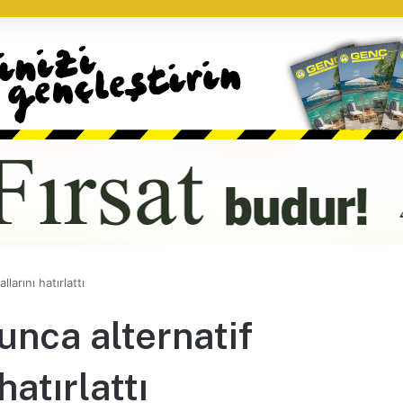
arını hatırlattı
unca alternatif
atırlattı