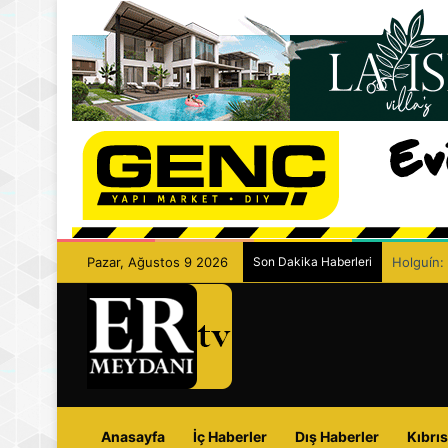
Pazar, Ağustos 9 2026
Son Dakika Haberleri
Eczacılar
Anasayfa
İç Haberler
Dış Haberler
Kıbrıs