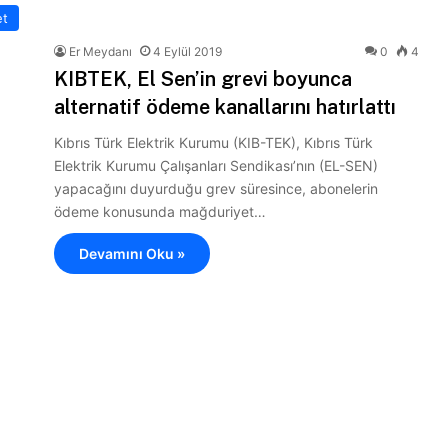
et
Er Meydanı
4 Eylül 2019
0
4
KIBTEK, El Sen’in grevi boyunca
alternatif ödeme kanallarını hatırlattı
Kıbrıs Türk Elektrik Kurumu (KIB-TEK), Kıbrıs Türk
Elektrik Kurumu Çalışanları Sendikası’nın (EL-SEN)
yapacağını duyurduğu grev süresince, abonelerin
ödeme konusunda mağduriyet…
Devamını Oku »