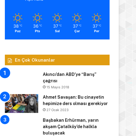
38
36
37
37
37
℃
℃
℃
℃
℃
Paz
Pts
Sal
Çar
Per
En Çok Okunanlar
Akıncı’dan ABD’ye “Barış”
çağrısı
15 Mayıs 2018
Ahmet Savaşan: Bu cinayetin
hepimize ders olması gerekiyor
27 Ocak 2023
Başbakan Erhürman, yarın
akşam Çatalköy’de halkla
buluşacak