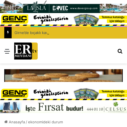
Girne’de bıçaklı kavga can aldı: 40 yaşındaki adam yaşamını yitirdi
Menü
Ar
Anasayfa
/
ekonomideki durum