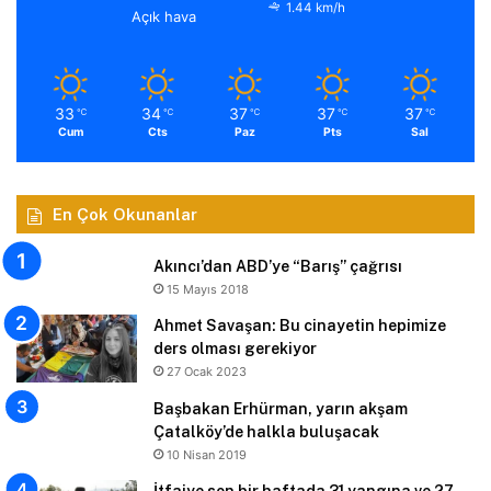
1.44 km/h
Açık hava
33
34
37
37
37
℃
℃
℃
℃
℃
Cum
Cts
Paz
Pts
Sal
En Çok Okunanlar
Akıncı’dan ABD’ye “Barış” çağrısı
15 Mayıs 2018
Ahmet Savaşan: Bu cinayetin hepimize
ders olması gerekiyor
27 Ocak 2023
Başbakan Erhürman, yarın akşam
Çatalköy’de halkla buluşacak
10 Nisan 2019
İtfaiye son bir haftada 31 yangına ve 27