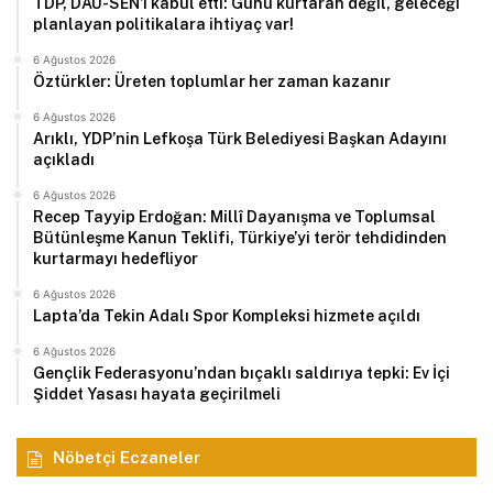
TDP, DAÜ-SEN’i kabul etti: Günü kurtaran değil, geleceği
planlayan politikalara ihtiyaç var!
6 Ağustos 2026
Öztürkler: Üreten toplumlar her zaman kazanır
6 Ağustos 2026
Arıklı, YDP’nin Lefkoşa Türk Belediyesi Başkan Adayını
açıkladı
6 Ağustos 2026
Recep Tayyip Erdoğan: Millî Dayanışma ve Toplumsal
Bütünleşme Kanun Teklifi, Türkiye’yi terör tehdidinden
kurtarmayı hedefliyor
6 Ağustos 2026
Lapta’da Tekin Adalı Spor Kompleksi hizmete açıldı
6 Ağustos 2026
Gençlik Federasyonu’ndan bıçaklı saldırıya tepki: Ev İçi
Şiddet Yasası hayata geçirilmeli
Nöbetçi Eczaneler