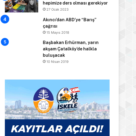
hepimize ders olması gerekiyor
27 Ocak 2023
Akıncı’dan ABD’ye “Barış”
çağrısı
15 Mayıs 2018
Başbakan Erhürman, yarın
akşam Çatalköy’de halkla
buluşacak
10 Nisan 2019