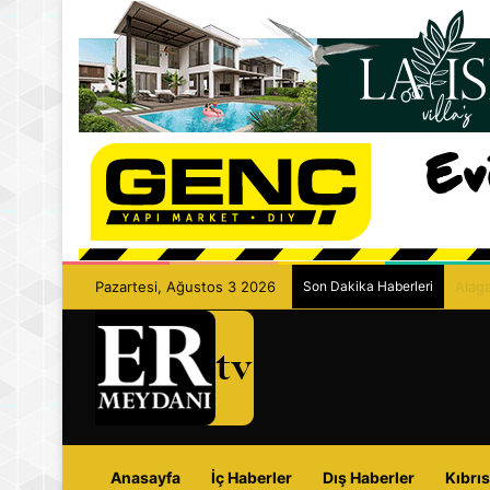
Pazartesi, Ağustos 3 2026
Son Dakika Haberleri
Kathi
Anasayfa
İç Haberler
Dış Haberler
Kıbrıs