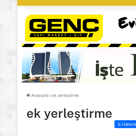
Anasayfa
/
ek yerleştirme
ek yerleştirme
İç Haberl