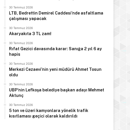
30 Temmuz 2026
LTB, Bedrettin Demirel Caddesi’nde asfaltlama
çalışması yapacak
30 Temmuz 2026
Akaryakıta 3 TL zam!
30 Temmuz 2026
Rıfat Gezici davasında karar: Sanığa 2 yıl 6 ay
hapis
30 Temmuz 2026
Merkezi Cezaevi’nin yeni müdürü Ahmet Tosun
oldu
30 Temmuz 2026
UBP’nin Lefkoşa belediye başkan adayı Mehmet
Aktunç
30 Temmuz 2026
5 ton ve üzeri kamyonlara yönelik trafik
kısıtlaması geçici olarak kaldırıldı