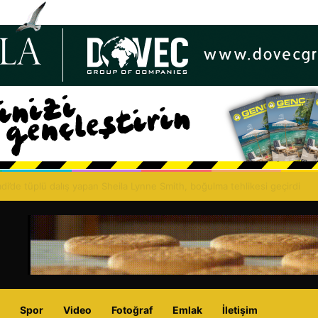
merini: Guterres GYÖ’ler aracılığıyla konferans talep etti
Spor
Video
Fotoğraf
Emlak
İletişim