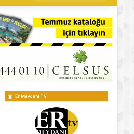
yap
...
Er Meydanı TV