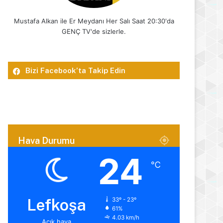
Mustafa Alkan ile Er Meydanı Her Salı Saat 20:30'da
GENÇ TV'de sizlerle.
Bizi Facebook’ta Takip Edin
Hava Durumu
24
℃
Lefkoşa
33º - 23º
61%
4.03 km/h
Açık hava