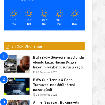
33
34
36
36
35
℃
℃
℃
℃
℃
Pts
Sal
Çar
Per
Cum
En Çok Okunanlar
Boğazköy-Gönyeli ana yolunda
ölümlü kaza: Hasan Düzgen
hayatını kaybetti, sürücü kaçtı
28 Temmuz 2026
BMW Cup Tennis & Padel
Turnuvası’nda ödül töreni
pazar günü
25 Temmuz 2026
Ahmet Savaşan: Bu cinayetin