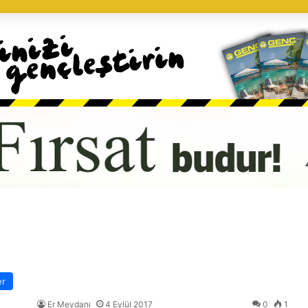
er
Er Meydanı
4 Eylül 2017
0
1