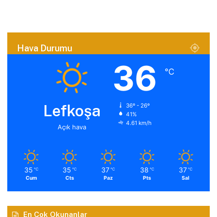
Hava Durumu
36
℃
Lefkoşa
36º - 26º
41%
4.61 km/h
Açık hava
35
35
37
38
37
℃
℃
℃
℃
℃
Cum
Cts
Paz
Pts
Sal
En Çok Okunanlar