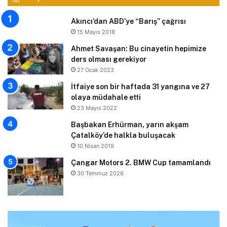
Akıncı’dan ABD’ye “Barış” çağrısı
15 Mayıs 2018
Ahmet Savaşan: Bu cinayetin hepimize
ders olması gerekiyor
27 Ocak 2023
İtfaiye son bir haftada 31 yangına ve 27
olaya müdahale etti
23 Mayıs 2022
Başbakan Erhürman, yarın akşam
Çatalköy’de halkla buluşacak
10 Nisan 2019
Çangar Motors 2. BMW Cup tamamlandı
30 Temmuz 2026