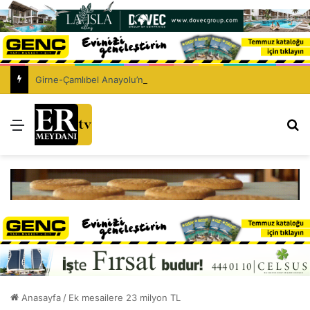
Girne-Çamlıbel Anayolu’nda ölümlü trafik kazası: Turan Obalı yaşamını yitirdi!
Menü
Ar
Anasayfa
/
Ek mesailere 23 milyon TL