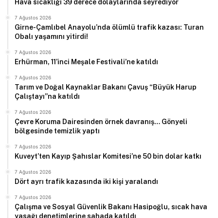
Hava sıcaklığı 39 derece dolaylarında seyrediyor
7 Ağustos 2026
Girne-Çamlıbel Anayolu’nda ölümlü trafik kazası: Turan
Obalı yaşamını yitirdi!
7 Ağustos 2026
Erhürman, 11’inci Meşale Festivali’ne katıldı
7 Ağustos 2026
Tarım ve Doğal Kaynaklar Bakanı Çavuş “Büyük Harup
Çalıştayı”na katıldı
7 Ağustos 2026
Çevre Koruma Dairesinden örnek davranış… Gönyeli
bölgesinde temizlik yaptı
7 Ağustos 2026
Kuveyt’ten Kayıp Şahıslar Komitesi’ne 50 bin dolar katkı
7 Ağustos 2026
Dört ayrı trafik kazasında iki kişi yaralandı
7 Ağustos 2026
Çalışma ve Sosyal Güvenlik Bakanı Hasipoğlu, sıcak hava
yasağı denetimlerine sahada katıldı