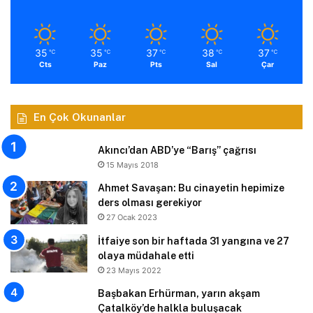
35
35
37
38
37
℃
℃
℃
℃
℃
Cts
Paz
Pts
Sal
Çar
En Çok Okunanlar
Akıncı’dan ABD’ye “Barış” çağrısı
15 Mayıs 2018
Ahmet Savaşan: Bu cinayetin hepimize
ders olması gerekiyor
27 Ocak 2023
İtfaiye son bir haftada 31 yangına ve 27
olaya müdahale etti
23 Mayıs 2022
Başbakan Erhürman, yarın akşam
Çatalköy’de halkla buluşacak