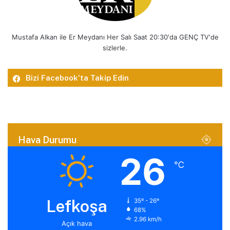
Mustafa Alkan ile Er Meydanı Her Salı Saat 20:30'da GENÇ TV'de
sizlerle.
Bizi Facebook’ta Takip Edin
Hava Durumu
26
℃
Lefkoşa
35º - 26º
68%
2.96 km/h
Açık hava