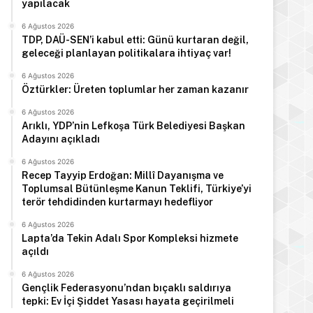
yapılacak
6 Ağustos 2026
TDP, DAÜ-SEN’i kabul etti: Günü kurtaran değil,
geleceği planlayan politikalara ihtiyaç var!
6 Ağustos 2026
Öztürkler: Üreten toplumlar her zaman kazanır
6 Ağustos 2026
Arıklı, YDP’nin Lefkoşa Türk Belediyesi Başkan
Adayını açıkladı
6 Ağustos 2026
Recep Tayyip Erdoğan: Millî Dayanışma ve
Toplumsal Bütünleşme Kanun Teklifi, Türkiye’yi
terör tehdidinden kurtarmayı hedefliyor
6 Ağustos 2026
Lapta’da Tekin Adalı Spor Kompleksi hizmete
açıldı
6 Ağustos 2026
Gençlik Federasyonu’ndan bıçaklı saldırıya
tepki: Ev İçi Şiddet Yasası hayata geçirilmeli