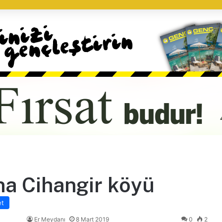
na Cihangir köyü
et
Er Meydanı
8 Mart 2019
0
2